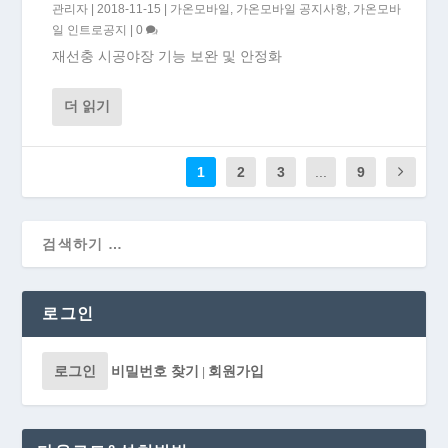
관리자
|
2018-11-15
|
가온모바일
,
가온모바일 공지사항
,
가온모바
일 인트로공지
|
0
재선충 시공야장 기능 보완 및 안정화
더 읽기
1
2
3
...
9
로그인
로그인
비밀번호 찾기
회원가입
|