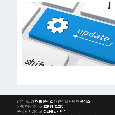
(주)나브컴
개인정보담당자
대표 윤상호
윤상호
사업자등록번호
129-81-91285
통신판매업신고
성남분당-1167