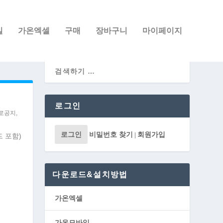
일
가온엑셀
구매
장바구니
마이페이지
로그인
로공지
,
로그인
비밀번호 찾기
회원가입
|
 포함)
다운로드&설치방법
가온엑셀
가온모바일