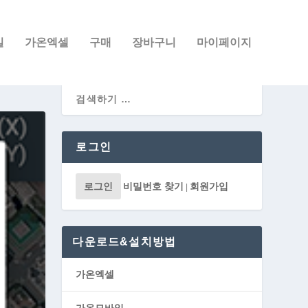
일
가온엑셀
구매
장바구니
마이페이지
로그인
로그인
비밀번호 찾기
회원가입
|
다운로드&설치방법
가온엑셀
가온모바일