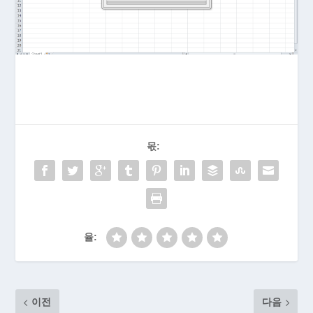
몫:
율:
이전
다음